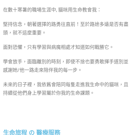
在數十寒暑的職場生涯中, 貓咪用生命教會我：
堅持信念，朝著選擇的路勇往直前！至於路途多遠是否有盡
頭，就不這麼重要。
面對恐懼，只有學習與病魔相處才知道如何戰勝它。
學會放手，面臨離別的時刻，即使不捨也要勇敢揮手道別並
感謝她/他一路走來陪伴我的每一步。
未來的日子裡，我依舊會陪同每隻走進我生命中的貓咪，且
持續從他們身上學習屬於你我的生命課題。
生命旅程 の 醫療服務