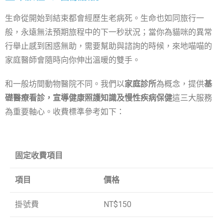
生命從開始到結束都會經歷生老病死。生命也如同旅行一
般，永遠無法預期旅程中的下一秒狀況；當
你
為貓咪的異常
行舉止感到困惑無助，需要幫助與諮詢的時候，來地喵喵的
家庭醫師會隨時向
你
伸出溫暖的雙手。
和一般坊間動物醫院不同。我們以
家庭診所
為概念，提供
基
礎醫療看診，宣導健康照護知識及慢性疾病保健
這三大服務
為重要軸心。收費標準參考如下：
固定收費項目
項目
價格
掛號費
NT$150