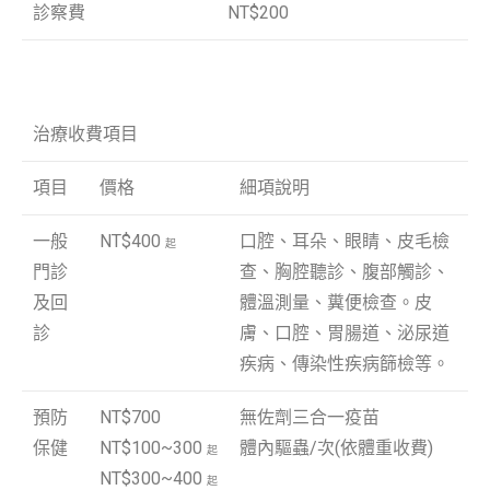
診察費
NT$200
治療收費項目
項目
價格
細項說明
一般
NT$400
口腔、耳朵、眼睛、皮毛檢
起
門診
查、胸腔聽診、腹部觸診、
及回
體溫測量、糞便檢查。皮
診
膚、口腔、胃腸道、泌尿道
疾病、傳染性疾病篩檢等。
預防
NT$700
無佐劑三合一疫苗
保健
NT$100~300
體內驅蟲/次(依體重收費)
起
NT$300~400
方案細項說明
起