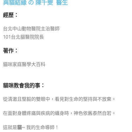
與貓結緣 の 陳千雯 醫生
經歷：
台北中山動物醫院主治醫師
101台北貓醫院院長
著作：
貓咪家庭醫學大百科
貓咪教會我的事：
從清澈且堅毅的雙眼中，看見對生命的堅持與不放棄。
在面對身體疼痛與疾病的纏身時，神色依舊泰然自若。
這就是
貓
~ 我的生命導師！