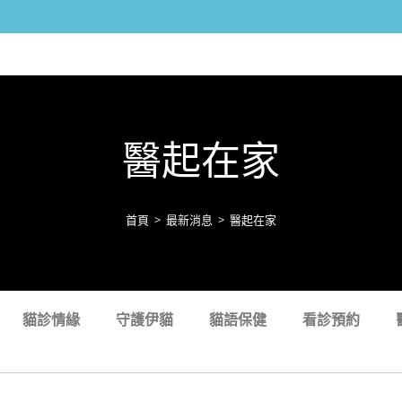
醫起在家
首頁
>
最新消息
>
醫起在家
貓診情緣
守護伊貓
貓語保健
看診預約