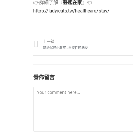
👉詳細了解『
醫起在家
』👈
https://ladyicats.tw/healthcare/stay/
上一篇
貓語保健小教室~自發性膀胱炎
發佈留言