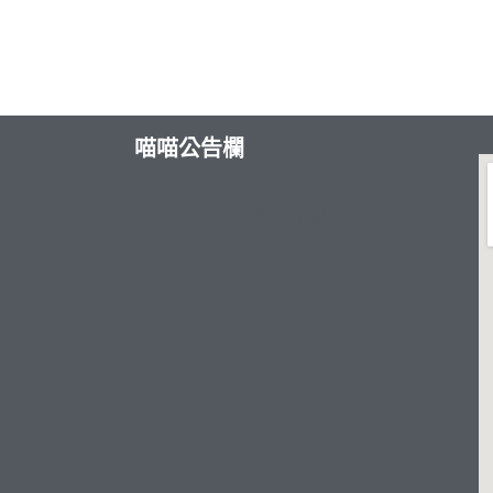
喵喵公告欄
醫起在家