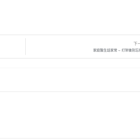
下
家庭醫生話家常 ~ 打架後別忘