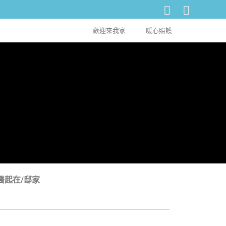
歡迎來我家
暖心照護
醫起在/邸家