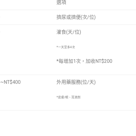
選項
0
擠尿或擠便(次/位)
0
灌食(天/位)
*一天至多4次
*每增加1次，加收NT$200
0~NT$400
外用藥服務(位/天)
*皮膚/眼、耳滴劑