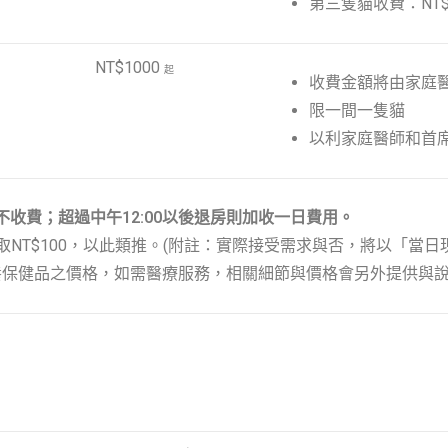
第三隻貓收費：NT$
NT$1000
起
收費金額將由家庭
限一間一隻貓
以利家庭醫師和首
不收費；超過中午12:00以後退房則加收一日費用。
NT$100，以此類推。(附註：實際接受需求與否，將以「當日
養保健品之價格，如需醫療服務，相關細節與價格會另外提供與