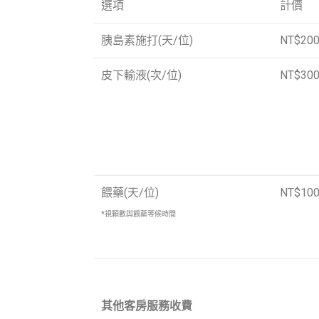
選項
計價
胰島素施打(天/位)
NT$20
皮下輸液(次/位)
NT$30
餵藥(天/位)
NT$10
*視顆數與餵藥等候時間
其他客房服務收費