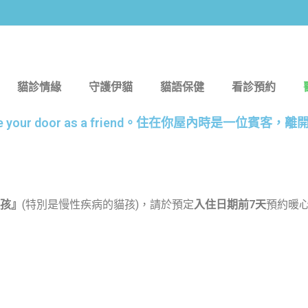
貓診情緣
守護伊貓
貓語保健
看診預約
uest, I leave your door as a friend。住在你屋內
貓孩』
(特別是慢性疾病的貓孩)，請於預定
入住日期前7天
預約暖