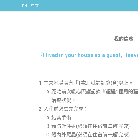
EN | 中文
我的信念
『I lived in your house as a g
【貓客】
在來地喵喵有
『1次』
就診記錄(含)以上。
距離前次暖心照護記錄『
超過1個月的
治療狀況。
入住前必需先完成：
結紮手術
預防針注射(必須在住宿前
二週
完成)
體內外驅蟲(必須在住宿前
一週
完成)