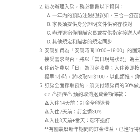
每次辦理入房，務必攜帶以下資料：
一年內的預防注射記錄(如，三合一疫苗
家長須提供身分證明文件供留存核對
辦理退宿僅限貓家長或提供指定接送人
其他規定和貓客的規定同步
安親計費為「安親時間10:00~18:00
接受需求與否，將以「當日現場狀況」為主
住宿計費以「日」為固定收費；入住後即按日
提早1小時，將收取NT$100，以此類推。
訂房全面採取預約，須交付總房費的50%
👉 ⚠提醒⚠ 預約取消退費金額條款：
🔺入住14天前：訂金全額退費
🔺入住7天前：訂金退30%
🔺入住3天前+當天：恕不退訂
**有關農曆新年期間的訂金權益，已進行