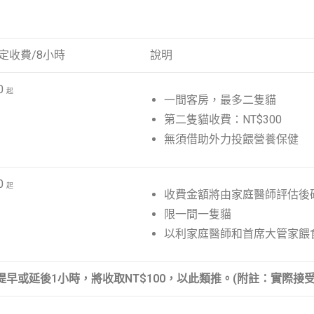
定收費/8小時
說明
0
起
一間客房，最多二隻貓
第二隻貓收費：NT$300
無須借助外力投餵營養保健
0
起
收費金額將由家庭醫師評估後
限一間一隻貓
以利家庭醫師和首席大管家餵
提早或延後1小時，將收取NT$100，以此類推。(附註：實際