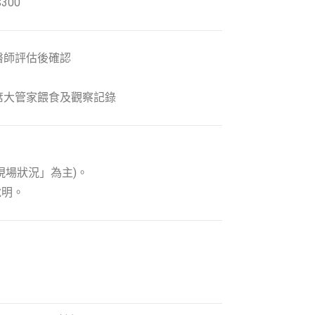
300
醫師評估後確認
席大管家餵食及觀察記錄
現場狀況」為主)。
說明。