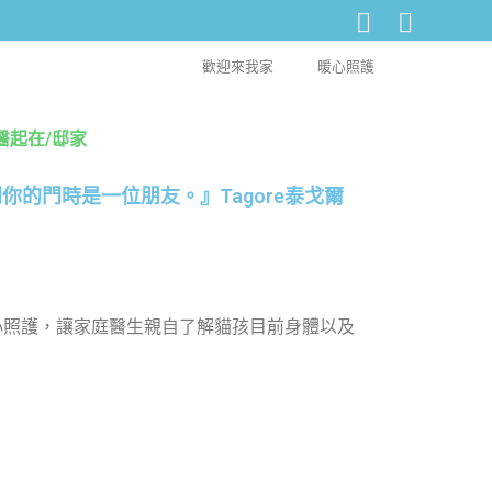
歡迎來我家
暖心照護
醫起在/邸家
時是一位賓客，離開你的門時是一位朋友。』Tagore泰戈爾
心照護，讓家庭醫生親自了解貓孩目前身體以及