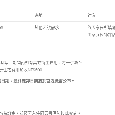
選項
計價
取
其他照護需求
依照家長所填
由家庭醫師評
為基準。期間內如有其它衍生費用，將一併統計。
住宿費用加收NT$500
的日期。最終確認日期將於官方臉書公布。
0%為訂金，並簽署入住同意書保障彼此權益。